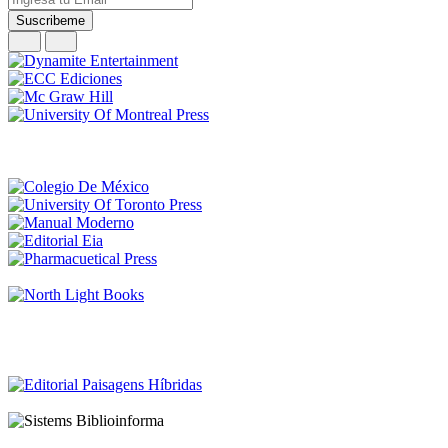
PASTA Dura
A2RC Architects: The Master Architect Series
Ricardo Correa Uribe
$550
PASTA Dura
Histories, Maps And The Architecture Of Development
Eunice Seng
$2,112
Suscríbete a nuestros Boletines
Suscríbete y recibe nuestras ofertas y promociones y novedades de
nuestar agenda y artículos de blog
Suscribeme