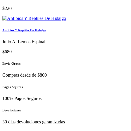
Enzyme Biotechnology for Environmental Sustainability
Praveen Dahiya Phd
$3,150
Hasta Reventar, Como Vivir Con Sobrepeso Y Obesidad
Luisa Cueto Gómez
$220