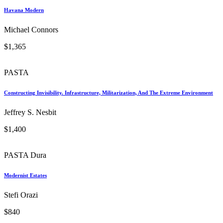
$823
PASTA Dura
Statistics For Aquaculture
Ram Bhujel
$2,393
PASTA Dura
[re] TOKYO
Jin Taira
$900
PASTA Dura
Havana Modern