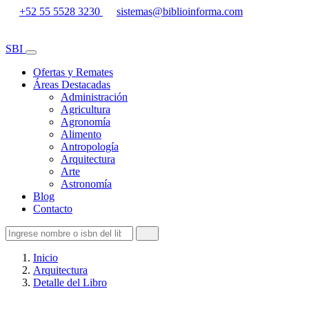
+52 55 5528 3230
sistemas@biblioinforma.com
SBI
Ofertas y Remates
Áreas Destacadas
Administración
Agricultura
Agronomía
Alimento
Antropología
Arquitectura
Arte
Astronomía
Blog
Contacto
Inicio
Arquitectura
Detalle del Libro