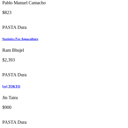
PASTA Blanda
Experiencing Architecture
Steen Eiler Rasmussen
$504
PASTA Dura
Greening The Urban Habitat A Quantitative And Empirical Approach
David Kim Hin Ho
$2,592
PASTA Blanda
Construccion Y Conservacion De Vias
Pablo Manuel Camacho