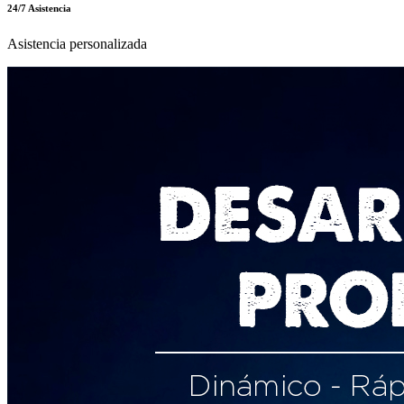
Anfibios Y Reptiles De Hidalgo
Julio A. Lemos Espinal
$680
Envio Gratis
Compras desde de $800
Pagos Seguros
100% Pagos Seguros
Devoluciones
30 dias devoluciones garantizadas
24/7 Asistencia