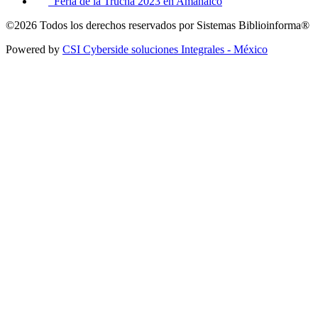
México
sistemas@biblioinforma.com
+52 55 5665 3843, +52 55 5528 3230
Blog
El retrato en la Literatura
¿Nacidos perdidos y para perder?
La narrativa al construir un texto literario parte II
El Estado de México y la Independencia
Un ojo a los tipos de textos
Áreas Destacadas
Agenda
17a Feria del Libro de Artes y Diseño FAD 2025
9a Feria Híbrida del Libro del Instituto de Geografía
XXXII Feria del Libro Científico
FIL Zócalo 2023
Feria de la Trucha 2023 en Amanalco