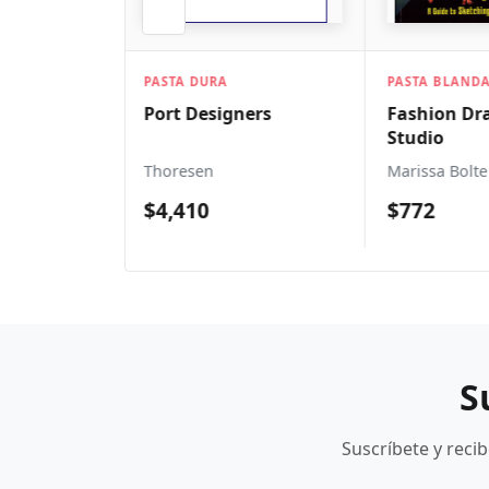
PASTA BLANDA
PASTA DURA
ners
Fashion Drawing
Resort Fash
Studio
In Sun-Dre
Climates
Marissa Bolte
Caroline Ren
Milbank
$772
$714
S
Suscríbete y reci