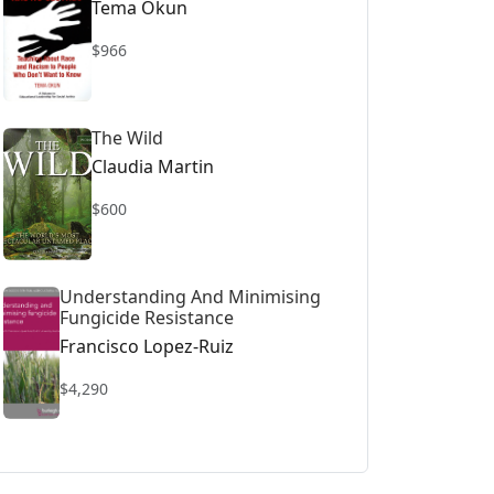
Tema Okun
$966
The Wild
Claudia Martin
$600
Understanding And Minimising
Fungicide Resistance
Francisco Lopez-Ruiz
$4,290