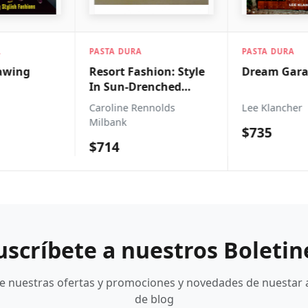
PASTA DURA
PASTA DURA
ion: Style
Dream Garages
The Best O
nched
Design
nolds
Lee Klancher
Society For 
$735
$1,260
uscríbete a nuestros Boletin
be nuestras ofertas y promociones y novedades de nuestar 
de blog