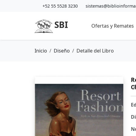
+52 55 5528 3230
sistemas@biblioinform
SBI
Ofertas y Remates
Inicio
Diseño
Detalle del Libro
R
C
P
Ed
Di
N