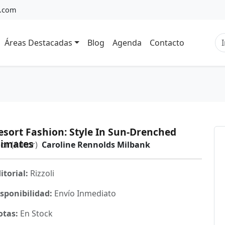
a.com
Áreas Destacadas
Blog
Agenda
Contacto
esort Fashion: Style In Sun-Drenched
limates
or (Autor)
Caroline Rennolds Milbank
itorial:
Rizzoli
sponibilidad:
Envío Inmediato
otas:
En Stock