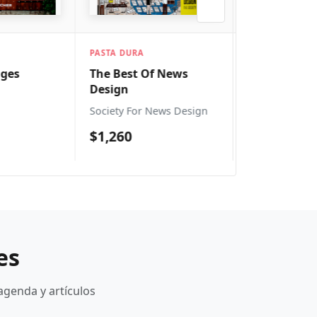
PASTA BLANDA
PASTA DURA
f News
The Wedding
50th Public
Ceremony Planner
Design Ann
News Design
Judith Johnson
Society Of Pub
Designers
$399
$1,365
es
agenda y artículos