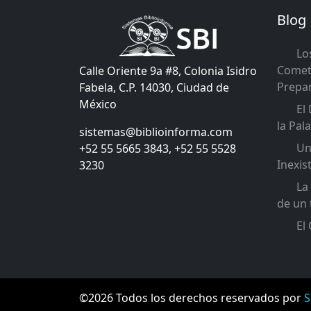
Blog
Los
Comete
Calle Oriente 9a #8, Colonia Isidro
Prepa
Fabela, C.P. 14030, Ciudad de
México
El 
la Pal
sistemas@biblioinforma.com
Una
+52 55 5665 3843, +52 55 5528
Inexis
3230
La 
de un 
El 
©2026 Todos los derechos reservados por
S