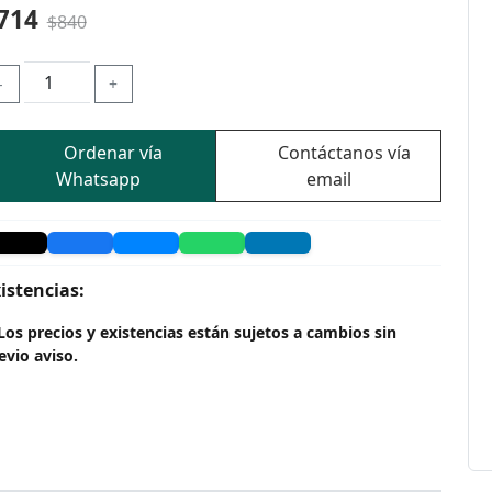
714
$840
-
+
Ordenar vía
Contáctanos vía
Whatsapp
email
istencias:
Los precios y existencias están sujetos a cambios sin
evio aviso.