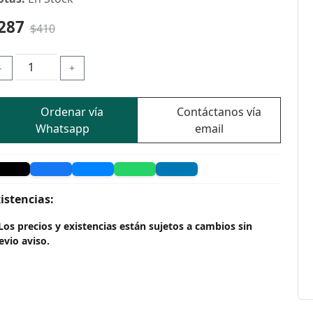
287
$410
-
+
Ordenar vía
Contáctanos vía
Whatsapp
email
istencias:
Los precios y existencias están sujetos a cambios sin
evio aviso.