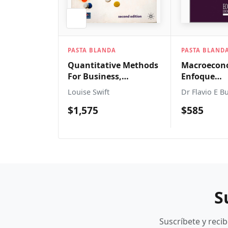
A
PASTA BLANDA
PASTA BLAND
ng On
Quantitative Methods
Macroecon
For Business,
Enfoque
Management And
Latinoamer
e
Louise Swift
Dr Flavio E B
Finance
$1,575
$585
S
Suscríbete y reci