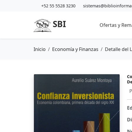
+52 55 5528 3230
sistemas@biblioinform
SBI
Ofertas y Rem
Inicio
Economía y Finanzas
Detalle del 
Co
De
P
Ed
Di
N