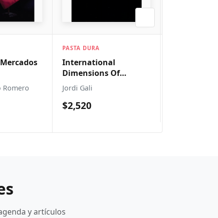
A
PASTA DURA
PASTA BLANDA
 Mercados
International
Managerial
Dimensions Of
Monetary Policy
o Romero
Jordi Gali
William Samu
$2,520
$1,028
es
agenda y artículos