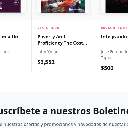
A
PASTA DURA
PASTA BLAND
omía Un
Poverty And
Integrando
Proficiency The Cost
icano
Of And Demand For
uchieri
John Yinger
Jose Fernand
Local Public Education
Tapia
$3,552
A Textbook In
$500
Education Finance
uscríbete a nuestros Boletin
be nuestras ofertas y promociones y novedades de nuestar 