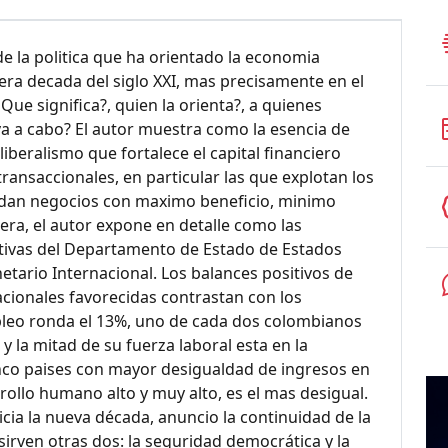
de la politica que ha orientado la economia
era decada del siglo XXI, mas precisamente en el
ue significa?, quien la orienta?, a quienes
eva a cabo? El autor muestra como la esencia de
liberalismo que fortalece el capital financiero
ransaccionales, en particular las que explotan los
ndan negocios con maximo beneficio, minimo
nera, el autor expone en detalle como las
ativas del Departamento de Estado de Estados
tario Internacional. Los balances positivos de
acionales favorecidas contrastan con los
mpleo ronda el 13%, uno de cada dos colombianos
y la mitad de su fuerza laboral esta en la
inco paises con mayor desigualdad de ingresos en
rollo humano alto y muy alto, es el mas desigual.
icia la nueva década, anuncio la continuidad de la
l sirven otras dos: la seguridad democrática y la