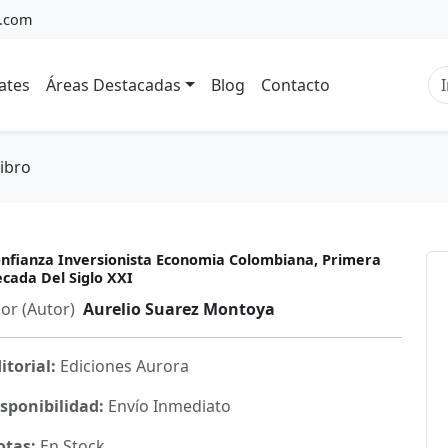
a.com
ates
Áreas Destacadas
Blog
Contacto
Libro
nfianza Inversionista Economia Colombiana, Primera
cada Del Siglo XXI
or (Autor)
Aurelio Suarez Montoya
itorial:
Ediciones Aurora
sponibilidad:
Envío Inmediato
otas:
En Stock