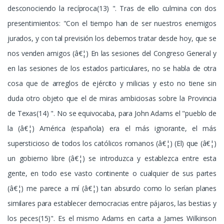
desconociendo la recíproca(13) ". Tras de ello culmina con dos
presentimientos: "Con el tiempo han de ser nuestros enemigos
jurados, y con tal previsión los debemos tratar desde hoy, que se
nos venden amigos (â€¦) En las sesiones del Congreso General y
en las sesiones de los estados particulares, no se habla de otra
cosa que de arreglos de ejército y milicias y esto no tiene sin
duda otro objeto que el de miras ambiciosas sobre la Provincia
de Texas(14) ". No se equivocaba, para John Adams el "pueblo de
la (â€¦) América (española) era el más ignorante, el más
supersticioso de todos los católicos romanos (â€¦) (El) que (â€¦)
un gobierno libre (â€¦) se introduzca y establezca entre esta
gente, en todo ese vasto continente o cualquier de sus partes
(â€¦) me parece a mí (â€¦) tan absurdo como lo serían planes
similares para establecer democracias entre pájaros, las bestias y
los peces(15)". Es el mismo Adams en carta a James Wilkinson