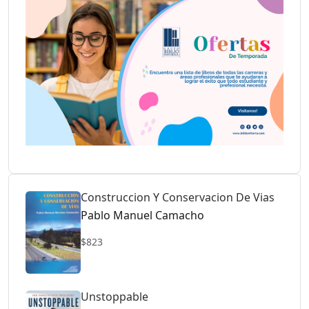
Construccion Y Conservacion De Vias
Pablo Manuel Camacho
$823
Unstoppable