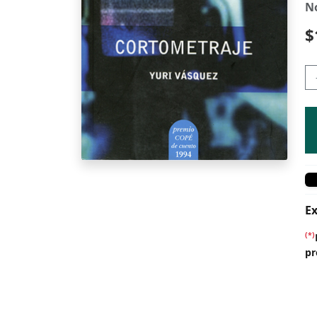
N
$
Ex
(*)
pr