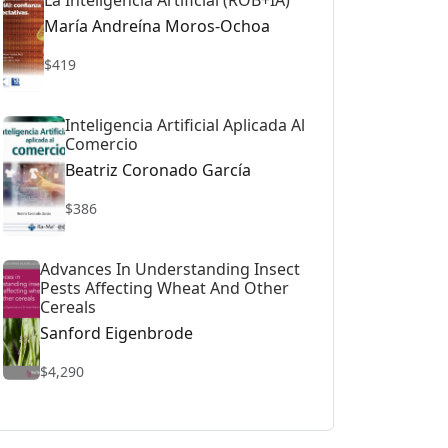
La Inteligencia Artificial (ROB+IA)
María Andreína Moros-Ochoa
$419
Inteligencia Artificial Aplicada Al
Comercio
Beatriz Coronado García
$386
Advances In Understanding Insect
Pests Affecting Wheat And Other
Cereals
Sanford Eigenbrode
$4,290