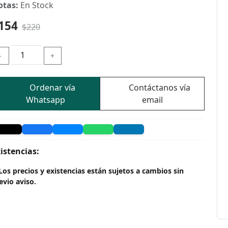
otas:
En Stock
154
$220
-
+
Ordenar vía
Contáctanos vía
Whatsapp
email
istencias:
Los precios y existencias están sujetos a cambios sin
evio aviso.