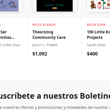
ANDA
PASTA DURA
PASTA BL
ng
100 Little Knitted
La Conf
ty Care
Projects
La Cienci
Desde La
owell
Sarah Keen
Mireya Ci
Hasta La
$400
$241
Proyecci
XX
uscríbete a nuestros Boletin
be nuestras ofertas y promociones y novedades de nuestar 