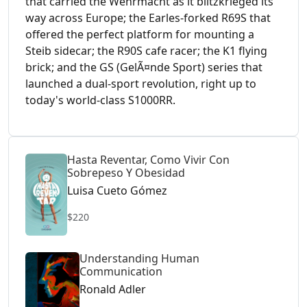
that carried the Wehrmacht as it blitzkrieged its
way across Europe; the Earles-forked R69S that
offered the perfect platform for mounting a
Steib sidecar; the R90S cafe racer; the K1 flying
brick; and the GS (GelÃ¤nde Sport) series that
launched a dual-sport revolution, right up to
today's world-class S1000RR.
Hasta Reventar, Como Vivir Con
Sobrepeso Y Obesidad
Luisa Cueto Gómez
$220
Understanding Human
Communication
Ronald Adler