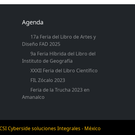
Agenda
17a Feria del Libro de Artes y
Diseño FAD 2025
9a Feria Híbrida del Libro del
Instituto de Geografía
XXXII Feria del Libro Científico
FIL Zócalo 2023
Feria de la Trucha 2023 en
Amanalco
CSI Cyberside soluciones Integrales - México