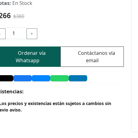
otas:
En Stock
266
$380
-
+
Ordenar vía
Contáctanos vía
Whatsapp
email
istencias:
Los precios y existencias están sujetos a cambios sin
evio aviso.