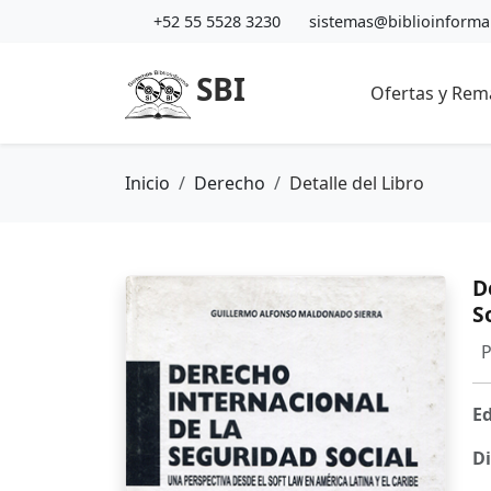
+52 55 5528 3230
sistemas@biblioinform
SBI
Ofertas y Rem
Inicio
Derecho
Detalle del Libro
D
S
E
P
Ed
Di