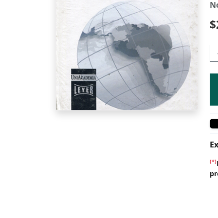
N
$
Ex
(*)
pr