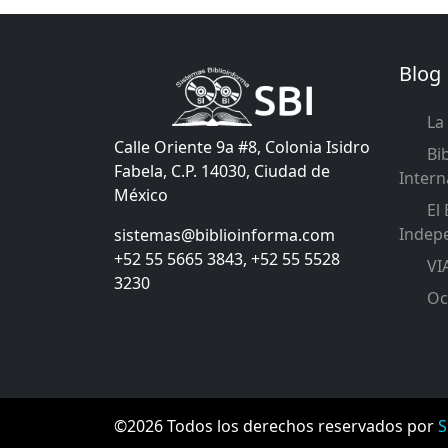
Blog
La 
Calle Oriente 9a #8, Colonia Isidro
Bib
Fabela, C.P. 14030, Ciudad de
Intern
México
El 
Indep
sistemas@biblioinforma.com
+52 55 5665 3843, +52 55 5528
VIA
3230
Oct
©2026 Todos los derechos reservados por
S