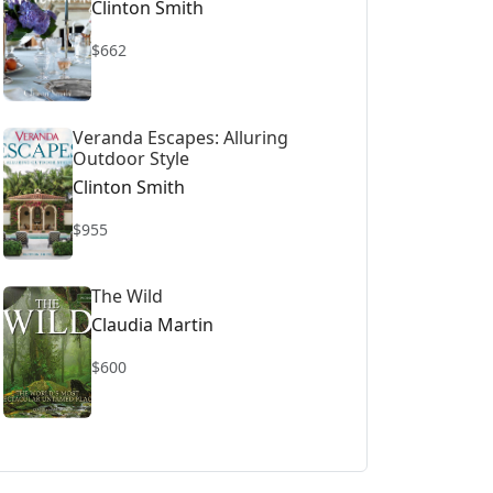
Clinton Smith
$662
Veranda Escapes: Alluring
Outdoor Style
Clinton Smith
$955
The Wild
Claudia Martin
$600