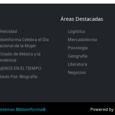
Áreas Destacadas
Felicidad
Logística
lioinforma Celebra el Dia
Mercadotecnia
acional de la Mujer
Psicología
Estado de México y la
Geografía
endencia
Literatura
JEROS EN EL TIEMPO
Negocios
avio Paz: Biografía
istemas Biblioinforma®
Powered by