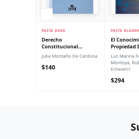
A
PASTA BLANDA
PASTA BLA
El Conocimiento Y La
El Acoso 
cional
Propiedad Intelectual
Analisis 
Compara
año De Cardona
Luz Marina Franco
Luis Adolf
Montoya, Ruben Dario
Quimbaya
Echeverri
$280
$294
S