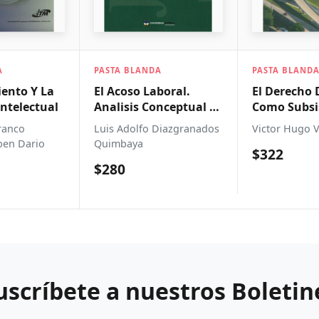
NDA
PASTA BLANDA
PASTA DURA
Laboral.
El Derecho De Transito
Delitos C
Conceptual Y
Como Subsistema
Personas 
do
Juridico
Protegidos
o Diazgranados
Victor Hugo Vallejo
Diego Victo
Derecho I
$322
$158
Humanita
Conforme 
Nuevo Cod
uscríbete a nuestros Boletin