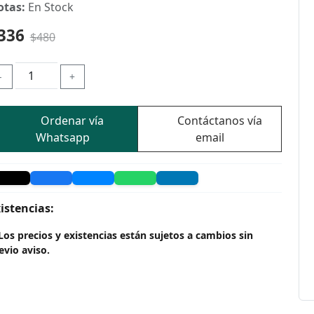
otas:
En Stock
336
$480
-
+
Ordenar vía
Contáctanos vía
Whatsapp
email
istencias:
Los precios y existencias están sujetos a cambios sin
evio aviso.