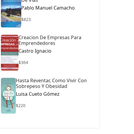
De Vias
Pablo Manuel Camacho
$823
Creacion De Empresas Para
Emprendedores
Castro Ignacio
$364
Hasta Reventar, Como Vivir Con
Sobrepeso Y Obesidad
Luisa Cueto Gómez
$220