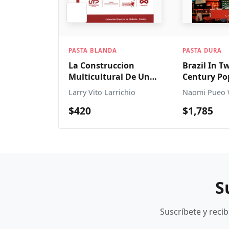
ANDA
PASTA DURA
PASTA DUR
ruccion
Brazil In Twenty First
Camaro: F
tural De Una
Century Popular
Chevy Pe
 Colonial
Media
 Larrichio
Naomi Pueo Wood
Mike Muel
$1,785
$750
S
Suscríbete y reci