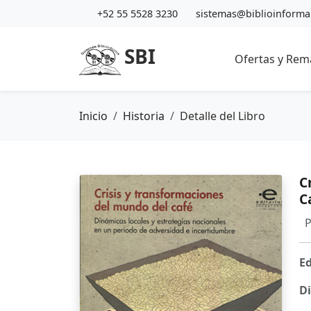
+52 55 5528 3230
sistemas@biblioinform
SBI
Ofertas y Rem
Inicio
Historia
Detalle del Libro
C
C
P
Ed
Di