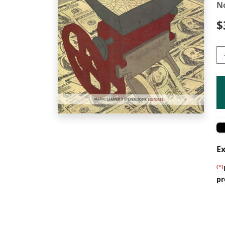
N
$
Ex
(*)
pr