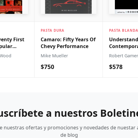
A
PASTA BLANDA
PASTA DUR
ifty Years Of
Understanding
Surreali
rformance
Contemporary China
Spanish C
ler
Robert Gamer
Robin Adel
$578
$1,365
uscríbete a nuestros Boletin
be nuestras ofertas y promociones y novedades de nuestar 
de blog