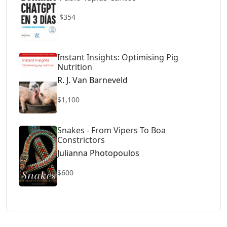
$354
Instant Insights: Optimising Pig
Nutrition
R. J. Van Barneveld
$1,100
Snakes - From Vipers To Boa
Constrictors
Julianna Photopoulos
$600