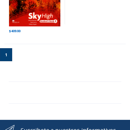
$409.00
1