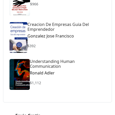
$966
Creacion De Empresas Guia Del
Emprendedor
Gonzalez Jose Francisco
$392
Understanding Human
Communication
Ronald Adler
$1,112