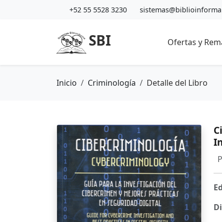
+52 55 5528 3230
sistemas@biblioinform
SBI
Ofertas y Rem
Inicio
Criminología
Detalle del Libro
C
I
P
P
Ed
Di