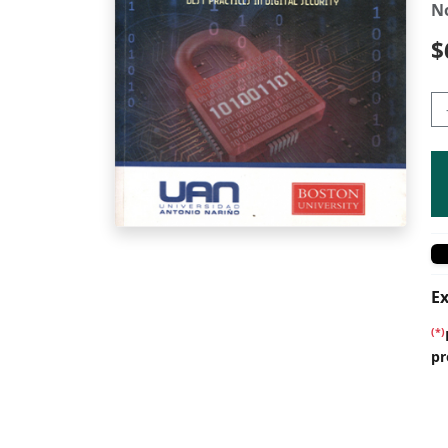
N
$
Ex
(*)
pr