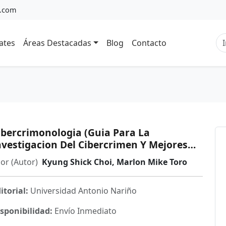
a.com
ates
Áreas Destacadas
Blog
Contacto
ibercrimonologia (Guia Para La
nvestigacion Del Cibercrimen Y Mejores
racticas En Seguridad Digital)
or (Autor)
Kyung Shick Choi, Marlon Mike Toro
itorial:
Universidad Antonio Nariño
sponibilidad:
Envío Inmediato