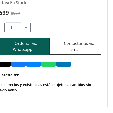
otas:
En Stock
699
$999
-
+
Ordenar vía
Contáctanos vía
Whatsapp
email
istencias:
Los precios y existencias están sujetos a cambios sin
evio aviso.