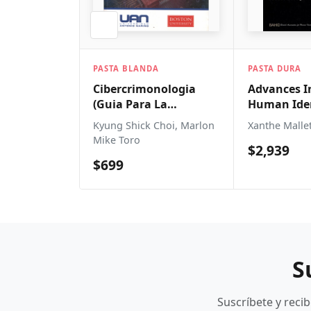
ANDA
PASTA DURA
PASTA BL
imonologia
Advances In Forensic
Simpson'
ara La
Human Identification
Medicin
acion Del
ck Choi, Marlon
Xanthe Mallett
Jason Pay
imen Y Mejores
o
$2,939
$2,100
s En
d Digital)
S
Suscríbete y reci