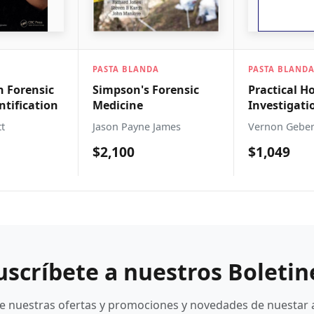
ANDA
PASTA BLANDA
PASTA DUR
s Forensic
Practical Homicide
Bitemark
e
Investigation
Checklist And Field
ne James
Vernon Geberth
Robert Do
Guide
$1,049
$4,409
uscríbete a nuestros Boletin
be nuestras ofertas y promociones y novedades de nuestar 