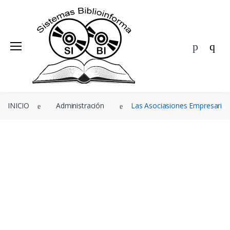
BIBLIOINFORMA
ÁREAS
EDITORIALES
Ofertas
INICIO
Administración
Las Asociasiones Empresaria
Agenda
Blog
Nosotros
Contacto