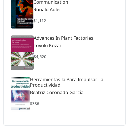
Communication
Ronald Adler
$1,112
Advances In Plant Factories
Toyoki Kozai
$4,620
Herramientas Ia Para Impulsar La
Productividad
Beatriz Coronado García
$386