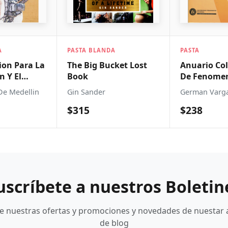
NDA
PASTA
PASTA BLA
Bucket Lost
Anuario Colombiano
Social Sta
De Fenomenologia
Diverse S
r
German Vargas Guillen
Chava Fran
$238
$2,415
uscríbete a nuestros Boletin
be nuestras ofertas y promociones y novedades de nuestar 
de blog