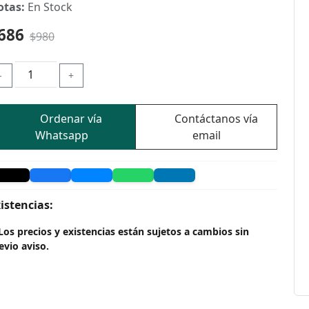
otas:
En Stock
686
$980
-
+
Ordenar vía
Contáctanos vía
Whatsapp
email
istencias:
Los precios y existencias están sujetos a cambios sin
evio aviso.