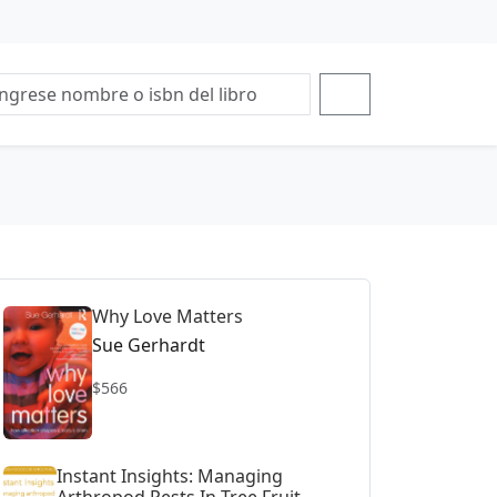
Why Love Matters
Sue Gerhardt
$566
Instant Insights: Managing