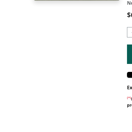
N
$
Ex
(*)
pr