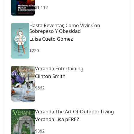
$1,112
Hasta Reventar, Como Vivir Con
Sobrepeso Y Obesidad
Luisa Cueto Gómez
$220
Veranda Entertaining
Clinton Smith
$662
Veranda The Art Of Outdoor Living
Veranda Lisa pEREZ
$882