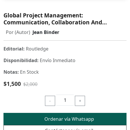
Global Project Management:
Communication, Collaboration And
Management Across Borders
Por (Autor)
Jean Binder
Editorial:
Routledge
Disponibilidad:
Envío Inmediato
Notas:
En Stock
$1,500
$2,000
-
+
Ordenar vía Whatsapp