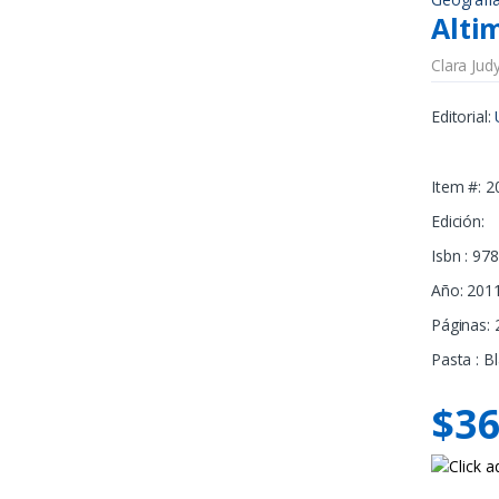
Alti
Clara Jud
Editorial:
Item #: 2
Edición:
Isbn : 9
Año: 201
Páginas: 
Pasta : B
$36