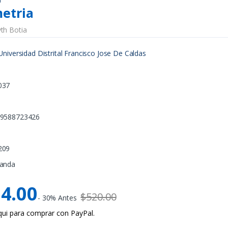
metria
yth Botia
Universidad Distrital Francisco Jose De Caldas
037
789588723426
1
209
landa
4.00
$520.00
- 30% Antes