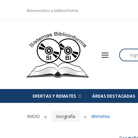
BIBLIOINFORMA
Bienvenidos a biblioinforma
ÁREAS
EDITORIALES
Search
Ofertas
Agenda
Blog
Nosotros
OFERTAS Y REMATES
ÁREAS DESTACADAS
Contacto
INICIO
Geografía
Altimetria
Geografí