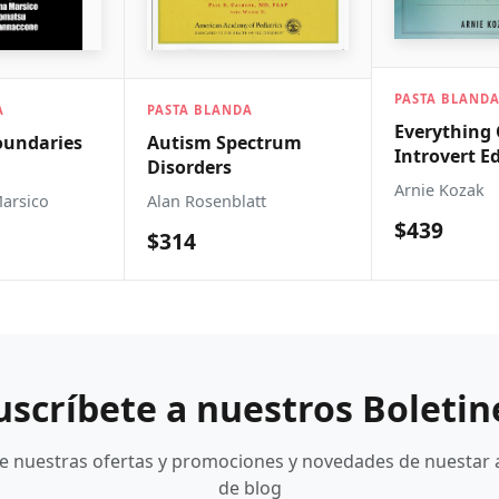
PASTA BLANDA
BLANDA
PASTA D
Everything Guide To
m Spectrum
Founda
Introvert Edge
ers
And Ex
Psycho
Arnie Kozak
senblatt
Robert 
Study 
$439
$2,22
uscríbete a nuestros Boletin
be nuestras ofertas y promociones y novedades de nuestar 
de blog