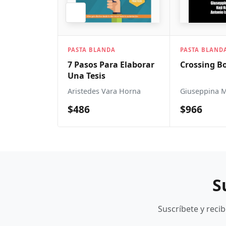
BLANDA
PASTA BLANDA
PASTA 
s Para Elaborar
Crossing Boundaries
Autis
sis
Disord
es Vara Horna
Giuseppina Marsico
Alan Ro
$966
$314
S
Suscríbete y reci