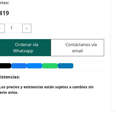
otas:
419
-
+
Ordenar vía
Contáctanos vía
Whatsapp
email
istencias:
Los precios y existencias están sujetos a cambios sin
evio aviso.