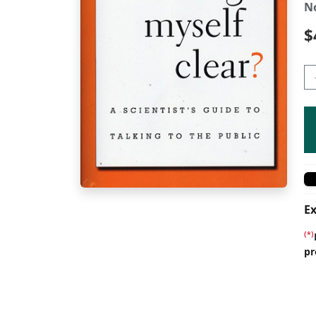
N
$
Ex
(*)
pr