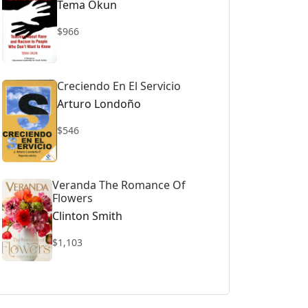
Tema Okun
$966
Creciendo En El Servicio
Arturo Londoño
$546
Veranda The Romance Of
Flowers
Clinton Smith
$1,103